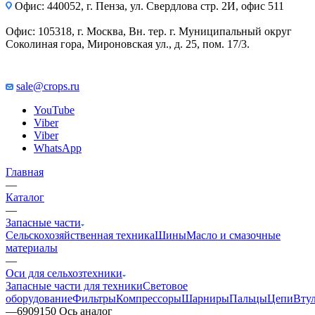
Офис: 440052, г. Пенза, ул. Свердлова стр. 2И, офис 511
Офис: 105318, г. Москва, Вн. тер. г. Муниципальный округ
Соколиная гора, Мироновская ул., д. 25, пом. 17/3.
sale@crops.ru
YouTube
Viber
Viber
WhatsApp
Главная
—
Каталог
—
Запасные части
Сельскохозяйственная техника
Шины
Масло и смазочные
материалы
—
Оси для сельхозтехники
Запасные части для техники
Световое
оборудование
Фильтры
Компрессоры
Шарниры
Пальцы
Цепи
Вту
—
6909150 Ось аналог