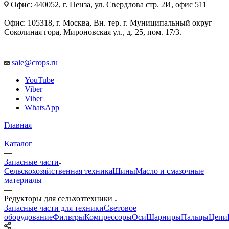
Офис: 440052, г. Пенза, ул. Свердлова стр. 2И, офис 511
Офис: 105318, г. Москва, Вн. тер. г. Муниципальный округ
Соколиная гора, Мироновская ул., д. 25, пом. 17/3.
sale@crops.ru
YouTube
Viber
Viber
WhatsApp
Главная
—
Каталог
—
Запасные части
Сельскохозяйственная техника
Шины
Масло и смазочные
материалы
—
Редукторы для сельхозтехники
Запасные части для техники
Световое
оборудование
Фильтры
Компрессоры
Оси
Шарниры
Пальцы
Цепи