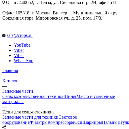
Офис: 440052, г. Пенза, ул. Свердлова стр. 2И, офис 511
Офис: 105318, г. Москва, Вн. тер. г. Муниципальный округ
Соколиная гора, Мироновская ул., д. 25, пом. 17/3.
sale@crops.ru
YouTube
Viber
Viber
WhatsApp
Главная
—
Каталог
—
Запасные части
Сельскохозяйственная техника
Шины
Масло и смазочные
материалы
—
Цепи для сельхозтехники
Запасные части для техники
Световое
оборудование
Фильтры
Компрессоры
Оси
Шарниры
Пальцы
Втул