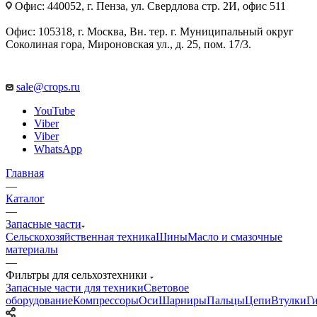
Офис: 440052, г. Пенза, ул. Свердлова стр. 2И, офис 511
Офис: 105318, г. Москва, Вн. тер. г. Муниципальный округ
Соколиная гора, Мироновская ул., д. 25, пом. 17/3.
sale@crops.ru
YouTube
Viber
Viber
WhatsApp
Главная
—
Каталог
—
Запасные части
Сельскохозяйственная техника
Шины
Масло и смазочные
материалы
—
Фильтры для сельхозтехники
Запасные части для техники
Световое
оборудование
Компрессоры
Оси
Шарниры
Пальцы
Цепи
Втулки
Г