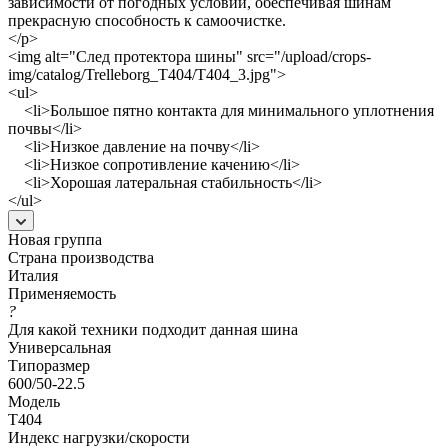
зависимости от погодных условий, обеспечивая шинам
прекрасную способность к самоочистке.
</p>
<img alt="След протектора шины" src="/upload/crops-
img/catalog/Trelleborg_T404/T404_3.jpg">
<ul>
<li>Большое пятно контакта для минимального уплотнения
почвы</li>
<li>Низкое давление на почву</li>
<li>Низкое сопротивление качению</li>
<li>Хорошая латеральная стабильность</li>
</ul>
Новая группа
Страна производства
Италия
Применяемость
?
Для какой техники подходит данная шина
Универсальная
Типоразмер
600/50-22.5
Модель
T404
Индекс нагрузки/скорости