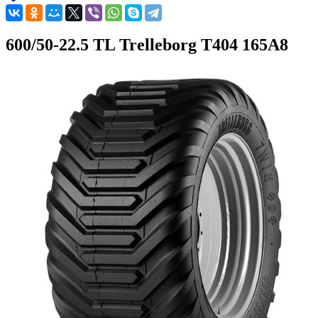
600/50-22.5 TL Trelleborg T404 165A8