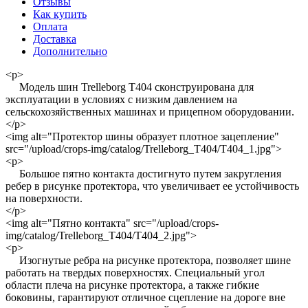
Отзывы
Как купить
Оплата
Доставка
Дополнительно
<p>
Модель шин Trelleborg T404 сконструирована для
эксплуатации в условиях с низким давлением на
сельскохозяйственных машинах и прицепном оборудовании.
</p>
<img alt="Протектор шины образует плотное зацепление"
src="/upload/crops-img/catalog/Trelleborg_T404/T404_1.jpg">
<p>
Большое пятно контакта достигнуто путем закругления
ребер в рисунке протектора, что увеличивает ее устойчивость
на поверхности.
</p>
<img alt="Пятно контакта" src="/upload/crops-
img/catalog/Trelleborg_T404/T404_2.jpg">
<p>
Изогнутые ребра на рисунке протектора, позволяет шине
работать на твердых поверхностях. Специальный угол
области плеча на рисунке протектора, а также гибкие
боковины, гарантируют отличное сцепление на дороге вне