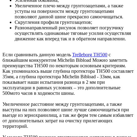
Усиленная боковина;
Увеличенное плечо между грунтозацепами, а также
уступы на поверхности между грунтозацепами
позволяют данной шине прекрасно самоочищаться.
Скругления профиля грунтозацепов;
Разнонаправленный рисунок позволяет погрузчику
осуществлять одинаковые тяговые усилия осуществляя
движение как вперед так и в обратном направлении.
Если сравнивать данную модель
Trelleborg TH500
с
ближайшим конкурентом Michelin Bibload Можно заметить
преимущества TH500 по некоторым основным критериям.
Как упоминалось выше глубина протектора TH500 составляет
35мм, а глубина протектора Michelin Bibload - 33мм, как
показывает наши испытания разница в 2 мм при
эксплуатации в равных условиях – это дополнительные
500мото часов в ходимости шины.
Увеличенное расстояние между грунтозацепами, а также
выступы на них позволяют шине лучше самоочищаться при
выезде из зернохранилищ, а так же ферм тем самым избавляет
от дополнительных затрат на очистку прилегающих
территорий.