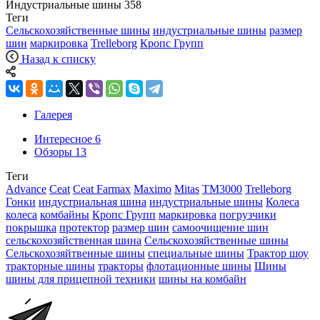
Индустриальные шины
358
Теги
Сельскохозяйственные шины
индустриальные шины
размер
шин
маркировка
Trelleborg
Кропс Групп
Назад к списку
Галерея
Интересное
6
Обзоры
13
Теги
Advance
Ceat
Ceat Farmax
Maximo
Mitas
TM3000
Trelleborg
Гонки
индустриальная шина
индустриальные шины
Колеса
колеса
комбайны
Кропс Групп
маркировка
погрузчики
покрышка
протектор
размер шин
самоочищение шин
сельскохозяйственная шина
Сельскохозяйственные шины
Сельскохозяйтвенные шины
специальные шины
Трактор шоу
тракторные шины
тракторы
флотационные шины
Шины
шины для прицепной техники
шины на комбайн