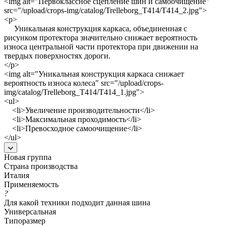
<img alt="Первоклассное сцепление шин и самоочищение"
src="/upload/crops-img/catalog/Trelleborg_T414/T414_2.jpg">
<p>
Уникальная конструкция каркаса, объединенная с
рисунком протектора значительно снижает вероятность
износа центральной части протектора при движении на
твердых поверхностях дороги.
</p>
<img alt="Уникальная конструкция каркаса снижает
вероятность износа колеса" src="/upload/crops-
img/catalog/Trelleborg_T414/T414_1.jpg">
<ul>
<li>Увеличение производительности</li>
<li>Максимальная проходимость</li>
<li>Превосходное самоочищение</li>
</ul>
Новая группа
Страна производства
Италия
Применяемость
?
Для какой техники подходит данная шина
Универсальная
Типоразмер