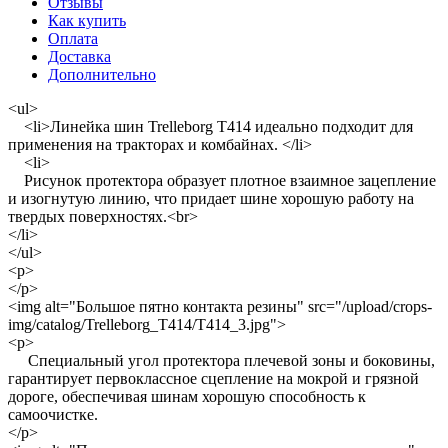
Отзывы
Как купить
Оплата
Доставка
Дополнительно
<ul>
<li>Линейка шин Trelleborg T414 идеально подходит для
применения на тракторах и комбайнах. </li>
<li>
Рисунок протектора образует плотное взаимное зацепление
и изогнутую линию, что придает шине хорошую работу на
твердых поверхностях.<br>
</li>
</ul>
<p>
</p>
<img alt="Большое пятно контакта резины" src="/upload/crops-
img/catalog/Trelleborg_T414/T414_3.jpg">
<p>
Специальный угол протектора плечевой зоны и боковины,
гарантирует первоклассное сцепление на мокрой и грязной
дороге, обеспечивая шинам хорошую способность к
самоочистке.
</p>