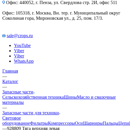
Офис: 440052, г. Пенза, ул. Свердлова стр. 2И, офис 511
Офис: 105318, г. Москва, Вн. тер. г. Муниципальный округ
Соколиная гора, Мироновская ул., д. 25, пом. 17/3.
sale@crops.ru
YouTube
Viber
Viber
WhatsApp
Главная
—
Каталог
—
Запасные части
Сельскохозяйственная техника
Шины
Масло и смазочные
материалы
—
Запасные части для техники
Световое
оборудование
Фильтры
Компрессоры
Оси
Шарниры
Пальцы
Цепи
—
928809 Тяга верхняя левая