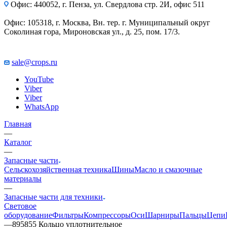
Офис: 440052, г. Пенза, ул. Свердлова стр. 2И, офис 511
Офис: 105318, г. Москва, Вн. тер. г. Муниципальный округ
Соколиная гора, Мироновская ул., д. 25, пом. 17/3.
sale@crops.ru
YouTube
Viber
Viber
WhatsApp
Главная
—
Каталог
—
Запасные части
Сельскохозяйственная техника
Шины
Масло и смазочные
материалы
—
Запасные части для техники
Световое
оборудование
Фильтры
Компрессоры
Оси
Шарниры
Пальцы
Цепи
—
895855 Кольцо уплотнительное