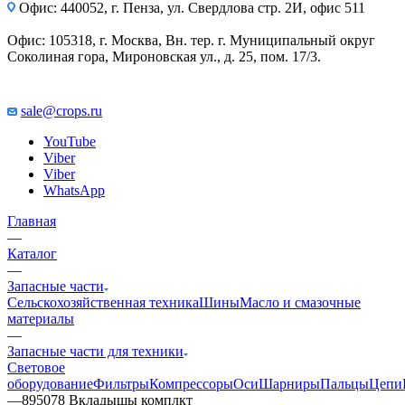
Офис: 440052, г. Пенза, ул. Свердлова стр. 2И, офис 511
Офис: 105318, г. Москва, Вн. тер. г. Муниципальный округ
Соколиная гора, Мироновская ул., д. 25, пом. 17/3.
sale@crops.ru
YouTube
Viber
Viber
WhatsApp
Главная
—
Каталог
—
Запасные части
Сельскохозяйственная техника
Шины
Масло и смазочные
материалы
—
Запасные части для техники
Световое
оборудование
Фильтры
Компрессоры
Оси
Шарниры
Пальцы
Цепи
—
895078 Вкладышы комплкт