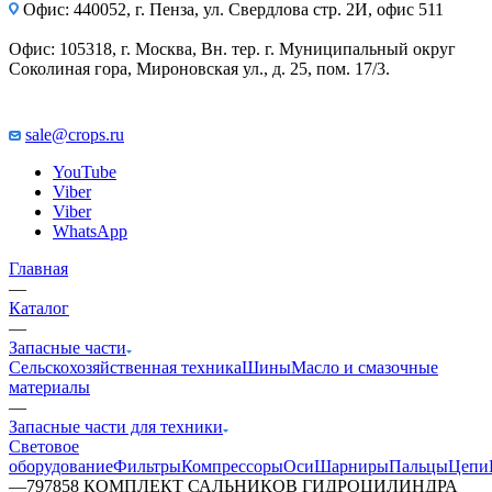
Офис: 440052, г. Пенза, ул. Свердлова стр. 2И, офис 511
Офис: 105318, г. Москва, Вн. тер. г. Муниципальный округ
Соколиная гора, Мироновская ул., д. 25, пом. 17/3.
sale@crops.ru
YouTube
Viber
Viber
WhatsApp
Главная
—
Каталог
—
Запасные части
Сельскохозяйственная техника
Шины
Масло и смазочные
материалы
—
Запасные части для техники
Световое
оборудование
Фильтры
Компрессоры
Оси
Шарниры
Пальцы
Цепи
—
797858 КОМПЛЕКТ САЛЬНИКОВ ГИДРОЦИЛИНДРА