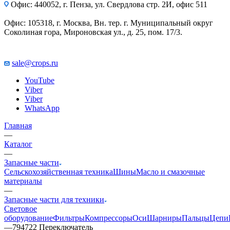
Офис: 440052, г. Пенза, ул. Свердлова стр. 2И, офис 511
Офис: 105318, г. Москва, Вн. тер. г. Муниципальный округ
Соколиная гора, Мироновская ул., д. 25, пом. 17/3.
sale@crops.ru
YouTube
Viber
Viber
WhatsApp
Главная
—
Каталог
—
Запасные части
Сельскохозяйственная техника
Шины
Масло и смазочные
материалы
—
Запасные части для техники
Световое
оборудование
Фильтры
Компрессоры
Оси
Шарниры
Пальцы
Цепи
—
794722 Переключатель