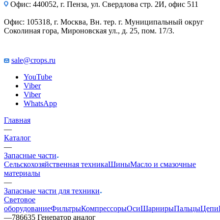
Офис: 440052, г. Пенза, ул. Свердлова стр. 2И, офис 511
Офис: 105318, г. Москва, Вн. тер. г. Муниципальный округ
Соколиная гора, Мироновская ул., д. 25, пом. 17/3.
sale@crops.ru
YouTube
Viber
Viber
WhatsApp
Главная
—
Каталог
—
Запасные части
Сельскохозяйственная техника
Шины
Масло и смазочные
материалы
—
Запасные части для техники
Световое
оборудование
Фильтры
Компрессоры
Оси
Шарниры
Пальцы
Цепи
—
786635 Генератор аналог