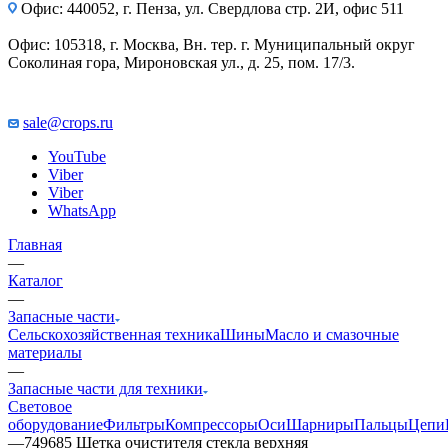
Офис: 440052, г. Пенза, ул. Свердлова стр. 2И, офис 511
Офис: 105318, г. Москва, Вн. тер. г. Муниципальный округ
Соколиная гора, Мироновская ул., д. 25, пом. 17/3.
sale@crops.ru
YouTube
Viber
Viber
WhatsApp
Главная
—
Каталог
—
Запасные части
Сельскохозяйственная техника
Шины
Масло и смазочные
материалы
—
Запасные части для техники
Световое
оборудование
Фильтры
Компрессоры
Оси
Шарниры
Пальцы
Цепи
—
749685 Щетка очистителя стекла верхняя