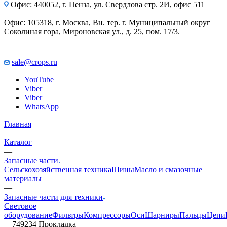
Офис: 440052, г. Пенза, ул. Свердлова стр. 2И, офис 511
Офис: 105318, г. Москва, Вн. тер. г. Муниципальный округ
Соколиная гора, Мироновская ул., д. 25, пом. 17/3.
sale@crops.ru
YouTube
Viber
Viber
WhatsApp
Главная
—
Каталог
—
Запасные части
Сельскохозяйственная техника
Шины
Масло и смазочные
материалы
—
Запасные части для техники
Световое
оборудование
Фильтры
Компрессоры
Оси
Шарниры
Пальцы
Цепи
—
749234 Прокладка