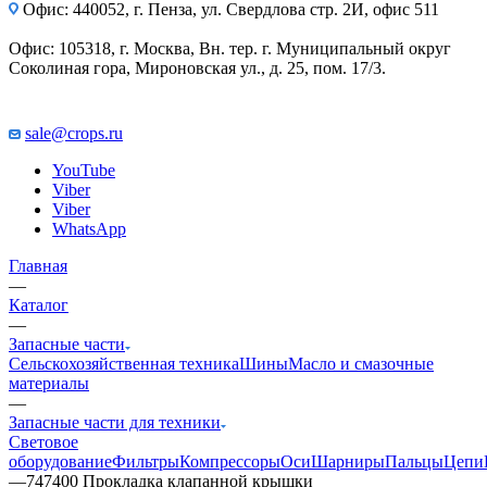
Офис: 440052, г. Пенза, ул. Свердлова стр. 2И, офис 511
Офис: 105318, г. Москва, Вн. тер. г. Муниципальный округ
Соколиная гора, Мироновская ул., д. 25, пом. 17/3.
sale@crops.ru
YouTube
Viber
Viber
WhatsApp
Главная
—
Каталог
—
Запасные части
Сельскохозяйственная техника
Шины
Масло и смазочные
материалы
—
Запасные части для техники
Световое
оборудование
Фильтры
Компрессоры
Оси
Шарниры
Пальцы
Цепи
—
747400 Прокладка клапанной крышки