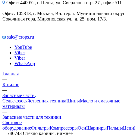
Офис: 440052, г. Пенза, ул. Свердлова стр. 2И, офис 511
Офис: 105318, г. Москва, Вн. тер. г. Муниципальный округ
Соколиная гора, Мироновская ул., д. 25, пом. 17/3.
sale@crops.ru
YouTube
Viber
Viber
WhatsApp
Главная
—
Каталог
—
Запасные части
Сельскохозяйственная техника
Шины
Масло и смазочные
материалы
—
Запасные части для техники
Световое
оборудование
Фильтры
Компрессоры
Оси
Шарниры
Пальцы
Цепи
—
746743 Стекло кабины, нижнее