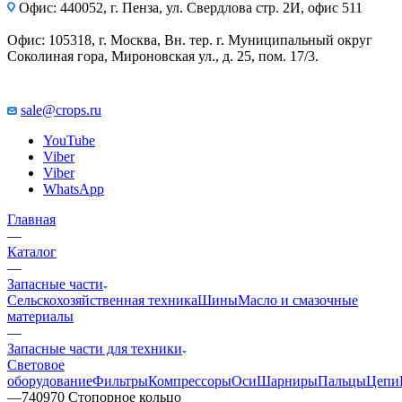
Офис: 440052, г. Пенза, ул. Свердлова стр. 2И, офис 511
Офис: 105318, г. Москва, Вн. тер. г. Муниципальный округ
Соколиная гора, Мироновская ул., д. 25, пом. 17/3.
sale@crops.ru
YouTube
Viber
Viber
WhatsApp
Главная
—
Каталог
—
Запасные части
Сельскохозяйственная техника
Шины
Масло и смазочные
материалы
—
Запасные части для техники
Световое
оборудование
Фильтры
Компрессоры
Оси
Шарниры
Пальцы
Цепи
—
740970 Стопорное кольцо