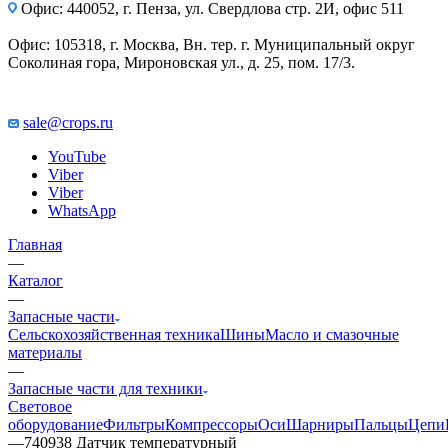
Офис: 440052, г. Пенза, ул. Свердлова стр. 2И, офис 511
Офис: 105318, г. Москва, Вн. тер. г. Муниципальный округ
Соколиная гора, Мироновская ул., д. 25, пом. 17/3.
sale@crops.ru
YouTube
Viber
Viber
WhatsApp
Главная
—
Каталог
—
Запасные части
Сельскохозяйственная техника
Шины
Масло и смазочные
материалы
—
Запасные части для техники
Световое
оборудование
Фильтры
Компрессоры
Оси
Шарниры
Пальцы
Цепи
—
740938 Датчик температурный