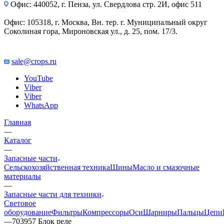
Офис: 440052, г. Пенза, ул. Свердлова стр. 2И, офис 511
Офис: 105318, г. Москва, Вн. тер. г. Муниципальный округ
Соколиная гора, Мироновская ул., д. 25, пом. 17/3.
sale@crops.ru
YouTube
Viber
Viber
WhatsApp
Главная
—
Каталог
—
Запасные части
Сельскохозяйственная техника
Шины
Масло и смазочные
материалы
—
Запасные части для техники
Световое
оборудование
Фильтры
Компрессоры
Оси
Шарниры
Пальцы
Цепи
—
703957 Блок реле