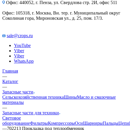
Офис: 440052, г. Пенза, ул. Свердлова стр. 2И, офис 511
Офис: 105318, г. Москва, Вн. тер. г. Муниципальный округ
Соколиная гора, Мироновская ул., д. 25, пом. 17/3.
sale@crops.ru
YouTube
Viber
Viber
WhatsApp
Главная
—
Каталог
—
Запасные части
Сельскохозяйственная техника
Шины
Масло и смазочные
материалы
—
Запасные части для техники
Световое
оборудование
Фильтры
Компрессоры
Оси
Шарниры
Пальцы
Цепи
—
702213 Прокладка под теплообменник