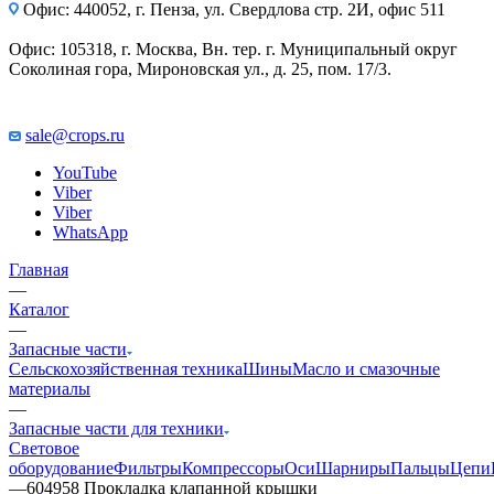
Офис: 440052, г. Пенза, ул. Свердлова стр. 2И, офис 511
Офис: 105318, г. Москва, Вн. тер. г. Муниципальный округ
Соколиная гора, Мироновская ул., д. 25, пом. 17/3.
sale@crops.ru
YouTube
Viber
Viber
WhatsApp
Главная
—
Каталог
—
Запасные части
Сельскохозяйственная техника
Шины
Масло и смазочные
материалы
—
Запасные части для техники
Световое
оборудование
Фильтры
Компрессоры
Оси
Шарниры
Пальцы
Цепи
—
604958 Прокладка клапанной крышки