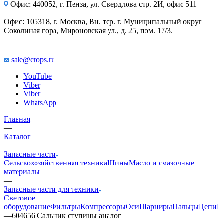
Офис: 440052, г. Пенза, ул. Свердлова стр. 2И, офис 511
Офис: 105318, г. Москва, Вн. тер. г. Муниципальный округ
Соколиная гора, Мироновская ул., д. 25, пом. 17/3.
sale@crops.ru
YouTube
Viber
Viber
WhatsApp
Главная
—
Каталог
—
Запасные части
Сельскохозяйственная техника
Шины
Масло и смазочные
материалы
—
Запасные части для техники
Световое
оборудование
Фильтры
Компрессоры
Оси
Шарниры
Пальцы
Цепи
—
604656 Сальник ступицы аналог