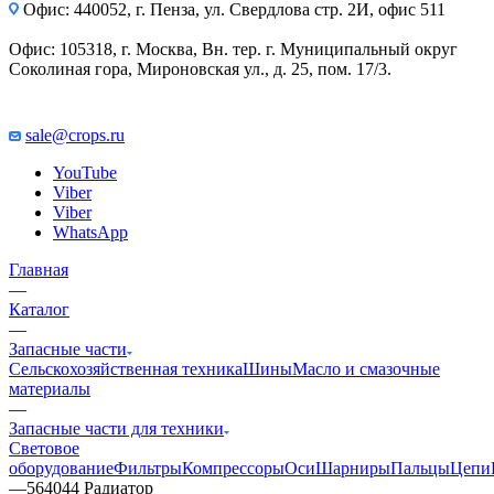
Офис: 440052, г. Пенза, ул. Свердлова стр. 2И, офис 511
Офис: 105318, г. Москва, Вн. тер. г. Муниципальный округ
Соколиная гора, Мироновская ул., д. 25, пом. 17/3.
sale@crops.ru
YouTube
Viber
Viber
WhatsApp
Главная
—
Каталог
—
Запасные части
Сельскохозяйственная техника
Шины
Масло и смазочные
материалы
—
Запасные части для техники
Световое
оборудование
Фильтры
Компрессоры
Оси
Шарниры
Пальцы
Цепи
—
564044 Радиатор