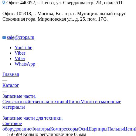
Офис: 440052, г. Пенза, ул. Свердлова стр. 2И, офис 511
Офис: 105318, г. Москва, Вн. тер. г. Муниципальный округ
Соколиная гора, Мироновская ул., д. 25, пом. 17/3.
sale@crops.ru
YouTube
Viber
Viber
WhatsApp
Главная
—
Каталог
—
Запасные части
Сельскохозяйственная техника
Шины
Масло и смазочные
материалы
—
Запасные части для техники
Световое
оборудование
Фильтры
Компрессоры
Оси
Шарниры
Пальцы
Цепи
—
550599 Кольцо регулировочное 0,5мм