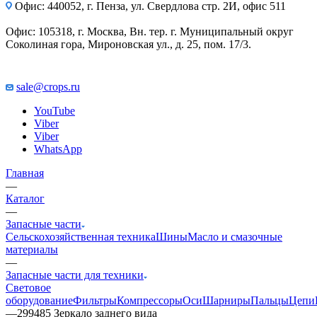
Офис: 440052, г. Пенза, ул. Свердлова стр. 2И, офис 511
Офис: 105318, г. Москва, Вн. тер. г. Муниципальный округ
Соколиная гора, Мироновская ул., д. 25, пом. 17/3.
sale@crops.ru
YouTube
Viber
Viber
WhatsApp
Главная
—
Каталог
—
Запасные части
Сельскохозяйственная техника
Шины
Масло и смазочные
материалы
—
Запасные части для техники
Световое
оборудование
Фильтры
Компрессоры
Оси
Шарниры
Пальцы
Цепи
—
299485 Зеркало заднего вида