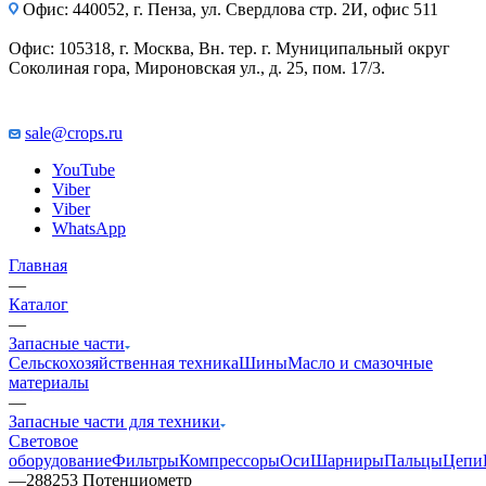
Офис: 440052, г. Пенза, ул. Свердлова стр. 2И, офис 511
Офис: 105318, г. Москва, Вн. тер. г. Муниципальный округ
Соколиная гора, Мироновская ул., д. 25, пом. 17/3.
sale@crops.ru
YouTube
Viber
Viber
WhatsApp
Главная
—
Каталог
—
Запасные части
Сельскохозяйственная техника
Шины
Масло и смазочные
материалы
—
Запасные части для техники
Световое
оборудование
Фильтры
Компрессоры
Оси
Шарниры
Пальцы
Цепи
—
288253 Потенциометр