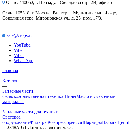
Офис: 440052, г. Пенза, ул. Свердлова стр. 2И, офис 511
Офис: 105318, г. Москва, Вн. тер. г. Муниципальный округ
Соколиная гора, Мироновская ул., д. 25, пом. 17/3.
sale@crops.ru
YouTube
Viber
Viber
WhatsApp
Главная
—
Каталог
—
Запасные части
Сельскохозяйственная техника
Шины
Масло и смазочные
материалы
—
Запасные части для техники
Световое
оборудование
Фильтры
Компрессоры
Оси
Шарниры
Пальцы
Цепи
—
2848A051 Датчик давления масла