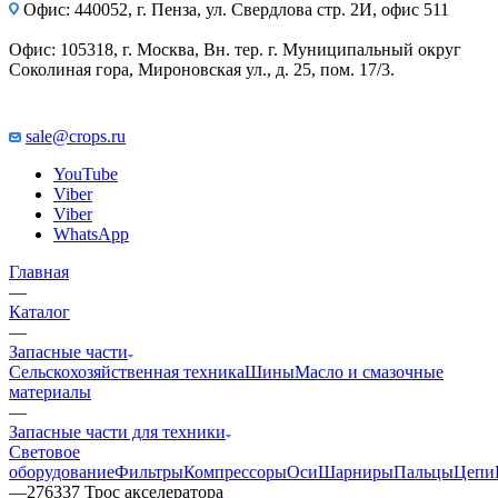
Офис: 440052, г. Пенза, ул. Свердлова стр. 2И, офис 511
Офис: 105318, г. Москва, Вн. тер. г. Муниципальный округ
Соколиная гора, Мироновская ул., д. 25, пом. 17/3.
sale@crops.ru
YouTube
Viber
Viber
WhatsApp
Главная
—
Каталог
—
Запасные части
Сельскохозяйственная техника
Шины
Масло и смазочные
материалы
—
Запасные части для техники
Световое
оборудование
Фильтры
Компрессоры
Оси
Шарниры
Пальцы
Цепи
—
276337 Трос акселератора