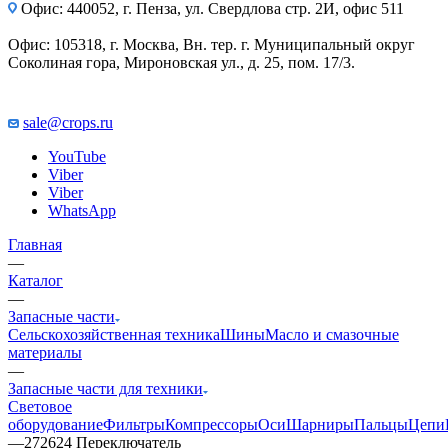
Офис: 440052, г. Пенза, ул. Свердлова стр. 2И, офис 511
Офис: 105318, г. Москва, Вн. тер. г. Муниципальный округ
Соколиная гора, Мироновская ул., д. 25, пом. 17/3.
sale@crops.ru
YouTube
Viber
Viber
WhatsApp
Главная
—
Каталог
—
Запасные части
Сельскохозяйственная техника
Шины
Масло и смазочные
материалы
—
Запасные части для техники
Световое
оборудование
Фильтры
Компрессоры
Оси
Шарниры
Пальцы
Цепи
—
272624 Переключатель