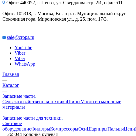
Офис: 440052, г. Пенза, ул. Свердлова стр. 2И, офис 511
Офис: 105318, г. Москва, Вн. тер. г. Муниципальный округ
Соколиная гора, Мироновская ул., д. 25, пом. 17/3.
sale@crops.ru
YouTube
Viber
Viber
WhatsApp
Главная
—
Каталог
—
Запасные части
Сельскохозяйственная техника
Шины
Масло и смазочные
материалы
—
Запасные части для техники
Световое
оборудование
Фильтры
Компрессоры
Оси
Шарниры
Пальцы
Цепи
—
265044 Колонка рулевая