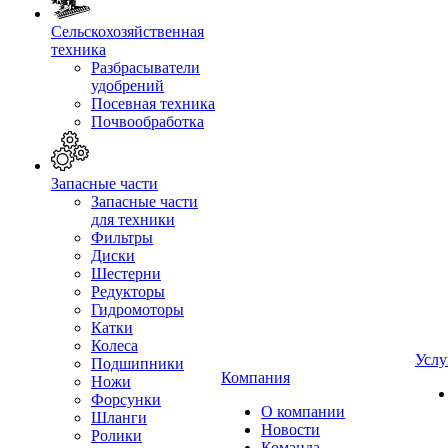
Сельскохозяйственная
техника
Разбрасыватели
удобрений
Посевная техника
Почвообработка
Запасные части
Запасные части
для техники
Фильтры
Диски
Шестерни
Редукторы
Гидромоторы
Катки
Колеса
Услу
Подшипники
Компания
Ножи
Форсунки
О компании
Шланги
Новости
Ролики
Команда