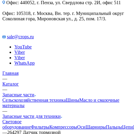
Офис: 440052, г. Пенза, ул. Свердлова стр. 2И, офис 511
Офис: 105318, г. Москва, Вн. тер. г. Муниципальный округ
Соколиная гора, Мироновская ул., д. 25, пом. 17/3.
sale@crops.ru
YouTube
Viber
Viber
WhatsApp
Главная
—
Каталог
—
Запасные части
Сельскохозяйственная техника
Шины
Масло и смазочные
материалы
—
Запасные части для техники
Световое
оборудование
Фильтры
Компрессоры
Оси
Шарниры
Пальцы
Цепи
—
264297 Датчик тормозной