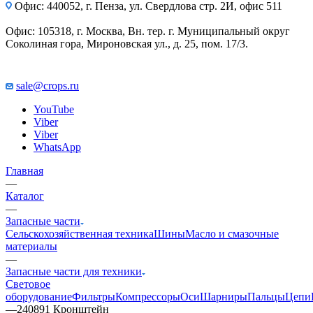
Офис: 440052, г. Пенза, ул. Свердлова стр. 2И, офис 511
Офис: 105318, г. Москва, Вн. тер. г. Муниципальный округ
Соколиная гора, Мироновская ул., д. 25, пом. 17/3.
sale@crops.ru
YouTube
Viber
Viber
WhatsApp
Главная
—
Каталог
—
Запасные части
Сельскохозяйственная техника
Шины
Масло и смазочные
материалы
—
Запасные части для техники
Световое
оборудование
Фильтры
Компрессоры
Оси
Шарниры
Пальцы
Цепи
—
240891 Кронштейн