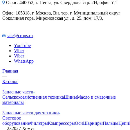
Офис: 440052, г. Пенза, ул. Свердлова стр. 2И, офис 511
Офис: 105318, г. Москва, Вн. тер. г. Муниципальный округ
Соколиная гора, Мироновская ул., д. 25, пом. 17/3.
sale@crops.ru
YouTube
Viber
Viber
WhatsApp
Главная
—
Каталог
—
Запасные части
Сельскохозяйственная техника
Шины
Масло и смазочные
материалы
—
Запасные части для техники
Световое
оборудование
Фильтры
Компрессоры
Оси
Шарниры
Пальцы
Цепи
—
232027 Хомут