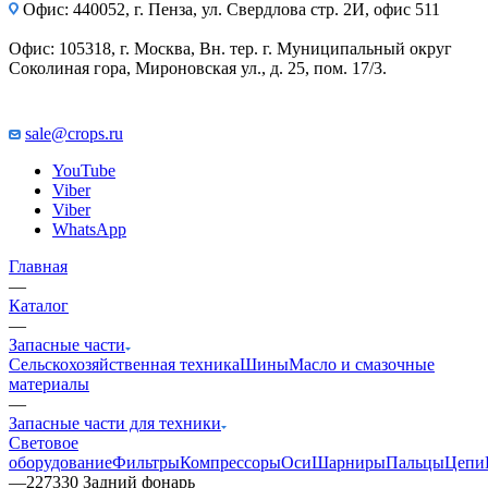
Офис: 440052, г. Пенза, ул. Свердлова стр. 2И, офис 511
Офис: 105318, г. Москва, Вн. тер. г. Муниципальный округ
Соколиная гора, Мироновская ул., д. 25, пом. 17/3.
sale@crops.ru
YouTube
Viber
Viber
WhatsApp
Главная
—
Каталог
—
Запасные части
Сельскохозяйственная техника
Шины
Масло и смазочные
материалы
—
Запасные части для техники
Световое
оборудование
Фильтры
Компрессоры
Оси
Шарниры
Пальцы
Цепи
—
227330 Задний фонарь