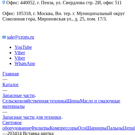
Офис: 440052, г. Пенза, ул. Свердлова стр. 2И, офис 511
Офис: 105318, г. Москва, Вн. тер. г. Муниципальный округ
Соколиная гора, Мироновская ул., д. 25, пом. 17/3.
sale@crops.ru
YouTube
Viber
Viber
WhatsApp
Главная
—
Каталог
—
Запасные части
Сельскохозяйственная техника
Шины
Масло и смазочные
материалы
—
Запасные части для техники
Световое
оборудование
Фильтры
Компрессоры
Оси
Шарниры
Пальцы
Цепи
—
203414 Вставка щитка