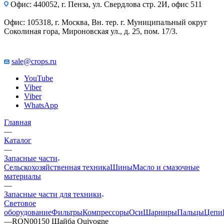
Офис: 440052, г. Пенза, ул. Свердлова стр. 2И, офис 511
Офис: 105318, г. Москва, Вн. тер. г. Муниципальный округ
Соколиная гора, Мироновская ул., д. 25, пом. 17/3.
sale@crops.ru
YouTube
Viber
Viber
WhatsApp
Главная
—
Каталог
—
Запасные части
Сельскохозяйственная техника
Шины
Масло и смазочные
материалы
—
Запасные части для техники
Световое
оборудование
Фильтры
Компрессоры
Оси
Шарниры
Пальцы
Цепи
—
RON00150 Шайба Quivogne