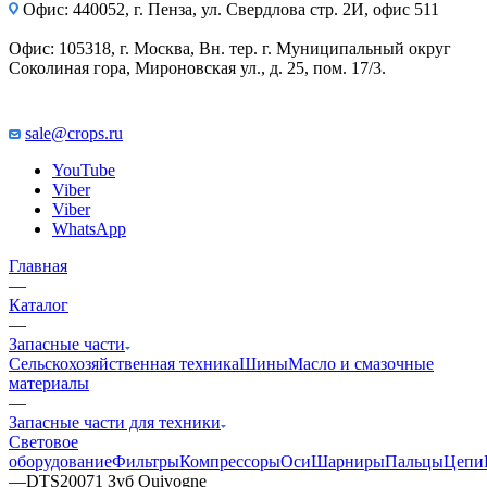
Офис: 440052, г. Пенза, ул. Свердлова стр. 2И, офис 511
Офис: 105318, г. Москва, Вн. тер. г. Муниципальный округ
Соколиная гора, Мироновская ул., д. 25, пом. 17/3.
sale@crops.ru
YouTube
Viber
Viber
WhatsApp
Главная
—
Каталог
—
Запасные части
Сельскохозяйственная техника
Шины
Масло и смазочные
материалы
—
Запасные части для техники
Световое
оборудование
Фильтры
Компрессоры
Оси
Шарниры
Пальцы
Цепи
—
DTS20071 Зуб Quivogne