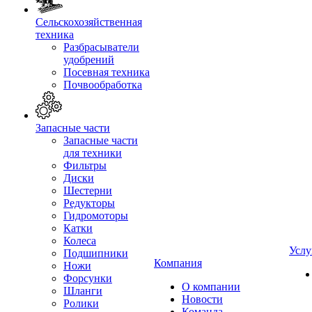
Сельскохозяйственная
техника
Разбрасыватели
удобрений
Посевная техника
Почвообработка
Запасные части
Запасные части
для техники
Фильтры
Диски
Шестерни
Редукторы
Гидромоторы
Катки
Колеса
Услу
Подшипники
Компания
Ножи
Форсунки
О компании
Шланги
Новости
Ролики
Команда