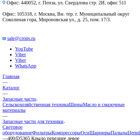
Офис: 440052, г. Пенза, ул. Свердлова стр. 2И, офис 511
Офис: 105318, г. Москва, Вн. тер. г. Муниципальный округ
Соколиная гора, Мироновская ул., д. 25, пом. 17/3.
sale@crops.ru
YouTube
Viber
Viber
WhatsApp
Главная
—
Каталог
—
Запасные части
Сельскохозяйственная техника
Шины
Масло и смазочные
материалы
—
Запасные части для техники
Световое
оборудование
Фильтры
Компрессоры
Оси
Шарниры
Пальцы
Цепи
—
400/D5365 Крыло переднее левое