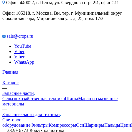
Офис: 440052, г. Пенза, ул. Свердлова стр. 2И, офис 511
Офис: 105318, г. Москва, Вн. тер. г. Муниципальный округ
Соколиная гора, Мироновская ул., д. 25, пом. 17/3.
sale@crops.ru
YouTube
Viber
Viber
WhatsApp
Главная
—
Каталог
—
Запасные части
Сельскохозяйственная техника
Шины
Масло и смазочные
материалы
—
Запасные части для техники
Световое
оборудование
Фильтры
Компрессоры
Оси
Шарниры
Пальцы
Цепи
—
332/H6773 Кожух радиатора