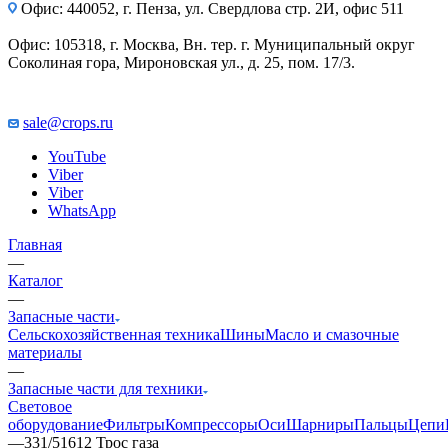
Офис: 440052, г. Пенза, ул. Свердлова стр. 2И, офис 511
Офис: 105318, г. Москва, Вн. тер. г. Муниципальный округ
Соколиная гора, Мироновская ул., д. 25, пом. 17/3.
sale@crops.ru
YouTube
Viber
Viber
WhatsApp
Главная
—
Каталог
—
Запасные части
Сельскохозяйственная техника
Шины
Масло и смазочные
материалы
—
Запасные части для техники
Световое
оборудование
Фильтры
Компрессоры
Оси
Шарниры
Пальцы
Цепи
—
331/51612 Трос газа