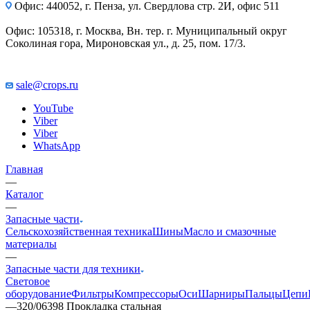
Офис: 440052, г. Пенза, ул. Свердлова стр. 2И, офис 511
Офис: 105318, г. Москва, Вн. тер. г. Муниципальный округ
Соколиная гора, Мироновская ул., д. 25, пом. 17/3.
sale@crops.ru
YouTube
Viber
Viber
WhatsApp
Главная
—
Каталог
—
Запасные части
Сельскохозяйственная техника
Шины
Масло и смазочные
материалы
—
Запасные части для техники
Световое
оборудование
Фильтры
Компрессоры
Оси
Шарниры
Пальцы
Цепи
—
320/06398 Прокладка стальная