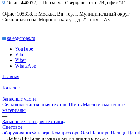
Офис: 440052, г. Пенза, ул. Свердлова стр. 2И, офис 511
Офис: 105318, г. Москва, Вн. тер. г. Муниципальный округ
Соколиная гора, Мироновская ул., д. 25, пом. 17/3.
sale@crops.ru
YouTube
Viber
Viber
WhatsApp
Главная
—
Каталог
—
Запасные части
Сельскохозяйственная техника
Шины
Масло и смазочные
материалы
—
Запасные части для техники
Световое
оборудование
Фильтры
Компрессоры
Оси
Шарниры
Пальцы
Цепи
—
320/05140 Кольцо заглушки топливного насоса