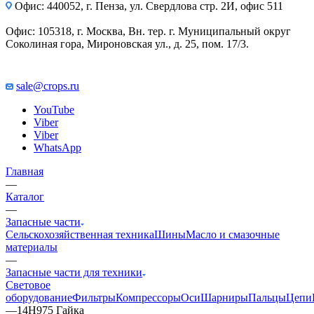
Офис: 440052, г. Пенза, ул. Свердлова стр. 2И, офис 511
Офис: 105318, г. Москва, Вн. тер. г. Муниципальный округ
Соколиная гора, Мироновская ул., д. 25, пом. 17/3.
sale@crops.ru
YouTube
Viber
Viber
WhatsApp
Главная
—
Каталог
—
Запасные части
Сельскохозяйственная техника
Шины
Масло и смазочные
материалы
—
Запасные части для техники
Световое
оборудование
Фильтры
Компрессоры
Оси
Шарниры
Пальцы
Цепи
—
14H975 Гайка