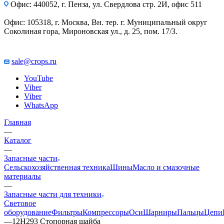
Офис: 440052, г. Пенза, ул. Свердлова стр. 2И, офис 511
Офис: 105318, г. Москва, Вн. тер. г. Муниципальный округ
Соколиная гора, Мироновская ул., д. 25, пом. 17/3.
sale@crops.ru
YouTube
Viber
Viber
WhatsApp
Главная
—
Каталог
—
Запасные части
Сельскохозяйственная техника
Шины
Масло и смазочные
материалы
—
Запасные части для техники
Световое
оборудование
Фильтры
Компрессоры
Оси
Шарниры
Пальцы
Цепи
—
12Н293 Стопорная шайба