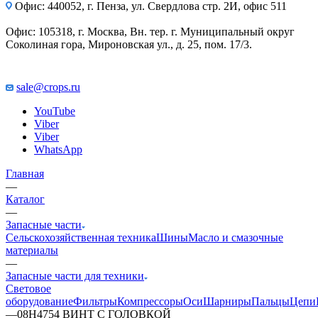
Офис: 440052, г. Пенза, ул. Свердлова стр. 2И, офис 511
Офис: 105318, г. Москва, Вн. тер. г. Муниципальный округ
Соколиная гора, Мироновская ул., д. 25, пом. 17/3.
sale@crops.ru
YouTube
Viber
Viber
WhatsApp
Главная
—
Каталог
—
Запасные части
Сельскохозяйственная техника
Шины
Масло и смазочные
материалы
—
Запасные части для техники
Световое
оборудование
Фильтры
Компрессоры
Оси
Шарниры
Пальцы
Цепи
—
08H4754 ВИНТ С ГОЛОВКОЙ