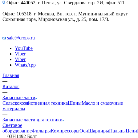
Офис: 440052, г. Пенза, ул. Свердлова стр. 2И, офис 511
Офис: 105318, г. Москва, Вн. тер. г. Муниципальный округ
Соколиная гора, Мироновская ул., д. 25, пом. 17/3.
sale@crops.ru
YouTube
Viber
Viber
WhatsApp
Главная
—
Каталог
—
Запасные части
Сельскохозяйственная техника
Шины
Масло и смазочные
материалы
—
Запасные части для техники
Световое
оборудование
Фильтры
Компрессоры
Оси
Шарниры
Пальцы
Цепи
—
03H1492 Болт