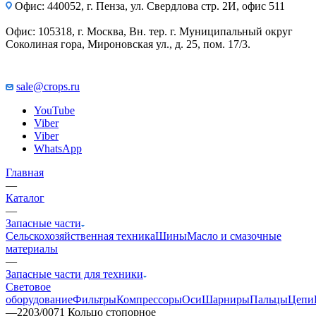
Офис: 440052, г. Пенза, ул. Свердлова стр. 2И, офис 511
Офис: 105318, г. Москва, Вн. тер. г. Муниципальный округ
Соколиная гора, Мироновская ул., д. 25, пом. 17/3.
sale@crops.ru
YouTube
Viber
Viber
WhatsApp
Главная
—
Каталог
—
Запасные части
Сельскохозяйственная техника
Шины
Масло и смазочные
материалы
—
Запасные части для техники
Световое
оборудование
Фильтры
Компрессоры
Оси
Шарниры
Пальцы
Цепи
—
2203/0071 Кольцо стопорное