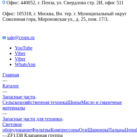
Офис: 440052, г. Пенза, ул. Свердлова стр. 2И, офис 511
Офис: 105318, г. Москва, Вн. тер. г. Муниципальный округ
Соколиная гора, Мироновская ул., д. 25, пом. 17/3.
sale@crops.ru
YouTube
Viber
Viber
WhatsApp
Главная
—
Каталог
—
Запасные части
Сельскохозяйственная техника
Шины
Масло и смазочные
материалы
—
Запасные части для техники
Световое
оборудование
Фильтры
Компрессоры
Оси
Шарниры
Пальцы
Цепи
—
ZF1338 Клапанная группа